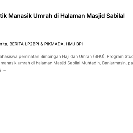
tik Manasik Umrah di Halaman Masjid Sabilal
rita
,
BERITA LP2BPI & PIKMADA
,
HMJ BPI
hasiswa peminatan Bimbingan Haji dan Umrah (BHU), Program Stud
 manasik umrah di halaman Masjid Sabilal Muhtadin, Banjarmasin, p
ng …