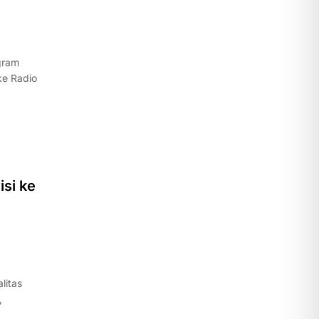
gram
ke Radio
isi ke
litas
,