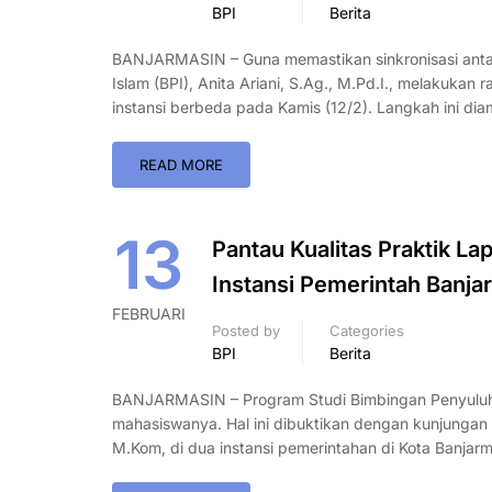
BPI
Berita
BANJARMASIN – Guna memastikan sinkronisasi antar
Islam (BPI), Anita Ariani, S.Ag., M.Pd.I., melakuka
instansi berbeda pada Kamis (12/2). Langkah ini di
READ MORE
13
Pantau Kualitas Praktik La
Instansi Pemerintah Banja
FEBRUARI
Posted by
Categories
BPI
Berita
BANJARMASIN – Program Studi Bimbingan Penyuluhan
mahasiswanya. Hal ini dibuktikan dengan kunjungan s
M.Kom, di dua instansi pemerintahan di Kota Banja