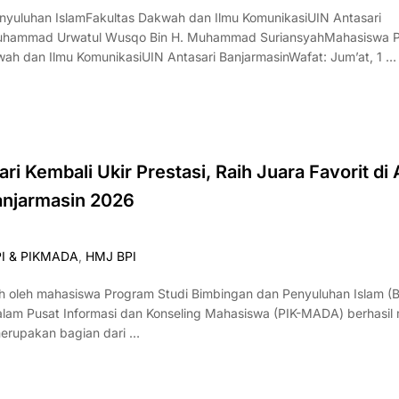
aMuhammad Urwatul Wusqo Bin H. Muhammad SuriansyahMahasiswa P
ah dan Ilmu KomunikasiUIN Antasari BanjarmasinWafat: Jum’at, 1 …
i Kembali Ukir Prestasi, Raih Juara Favorit di
anjarmasin 2026
PI & PIKMADA
,
HMJ BPI
h oleh mahasiswa Program Studi Bimbingan dan Penyuluhan Islam (B
lam Pusat Informasi dan Konseling Mahasiswa (PIK-MADA) berhasil 
merupakan bagian dari …