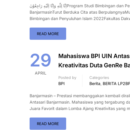
اِنَّا لِلّٰهِ وَاِنَّا اِلَيْهِ رَاجِعُوْنَProgram Studi Bimbingan dan Penyuluhan IslamFakultas Dakwah dan Ilmu KomunikasiUIN Antasari
BanjarmasinTurut Berduka Cita atas Berpulangny
Bimbingan dan Penyuluhan Islam 2022Fakultas Dakw
READ MORE
29
Mahasiswa BPI UIN Antasar
Kreativitas Duta GenRe B
APRIL
Posted by
Categories
BPI
Berita
,
BERITA LP2B
Banjarmasin – Prestasi membanggakan kembali dirai
Antasari Banjarmasin. Mahasiswa yang tergabung da
Juara Favorit dalam Lomba Ajang Kreativitas yang 
READ MORE