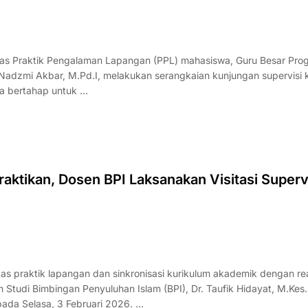
s Praktik Pengalaman Lapangan (PPL) mahasiswa, Guru Besar Pro
. Nadzmi Akbar, M.Pd.I, melakukan serangkaian kunjungan supervisi 
ara bertahap untuk …
aktikan, Dosen BPI Laksanakan Visitasi Superv
praktik lapangan dan sinkronisasi kurikulum akademik dengan rea
tudi Bimbingan Penyuluhan Islam (BPI), Dr. Taufik Hidayat, M.Kes.
 pada Selasa, 3 Februari 2026. …