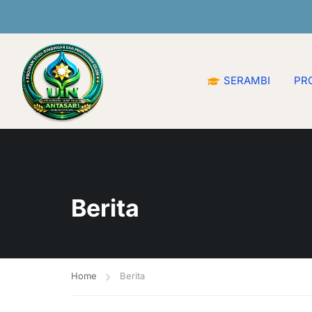
Selamat Datang di Prodi Bimbin
SERAMBI
PRO
Berita
Home
Berita