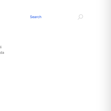
i
ada