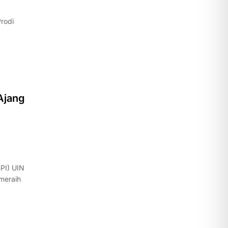
rodi
 Ajang
PI) UIN
meraih