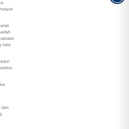
ta.
khusyuk
ariat
ibadah
aksanaan
g cara
erjun
osedur,
ius
g dan
g