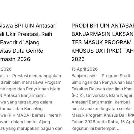
iswa BPI UIN Antasari
PRODI BPI UIN ANTASA
i Ukir Prestasi, Raih
BANJARMASIN LAKSA
Favorit di Ajang
TES MASUK PROGRAM
ivitas Duta GenRe
KHUSUS DA’I (PKD) TA
rmasin 2026
2026
l 2026
15 April 2026
asin – Prestasi membanggakan
Banjarmasin — Program Studi
 diraih oleh mahasiswa Program
Bimbingan dan Penyuluhan Islam
imbingan dan Penyuluhan Islam
Fakultas Dakwah dan Ilmu Komu
N Antasari Banjarmasin.
(FDIK), Universitas Islam Negeri
wa yang tergabung dalam
Antasari Banjarmasin, kembali
nformasi dan Konseling
melaksanakan kegiatan seleksi
wa (PIK-MADA) berhasil meraih
Masuk Program Khusus Da’i (P
avorit dalam Lomba Ajang
Tahun 2026 pada Rabu, 15 Apri
itas yang merupakan bagian dari
Kegiatan ini bertempat …