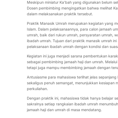
Meskipun miniatur Ka’bah yang digunakan belum sele
Dosen pembimbing mengingatkan bahwa melihat Ka’b
dalam melaksanakan praktik tersebut.
Praktik Manasik Umrah merupakan kegiatan yang me
Islam. Dalam pelaksanaannya, para calon jamaah umr
umrah, baik dari rukun umrah, persyaratan umrah, w
ibadah umrah. Tujuan dari praktik manasik umrah i
pelaksanaan ibadah umrah dengan kondisi dan suas
Kegiatan ini juga menjadi sarana pembentukan karak
sebagai pembimbing jamaah haji dan umrah. Melalui s
tetapi juga mampu membimbing jamaah dengan tena
Antusiasme para mahasiswa terlihat jelas sepanjang
sekaligus penuh semangat, menunjukkan kesiapan me
perkuliahan.
Dengan praktik ini, mahasiswa tidak hanya belajar 
sakralnya setiap rangkaian ibadah umrah menumbuh
jamaah haji dan umrah di masa mendatang.