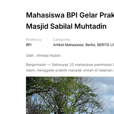
Mahasiswa BPI Gelar Pra
Masjid Sabilal Muhtadin
Posted by
Categories
BPI
Artikel Mahasiswa
,
Berita
,
BERITA L
Oleh : Ahmad Hudari
Banjarmasin — Sebanyak 20 mahasiswa peminatan B
Islam, menggelar praktik manasik umrah di halaman 