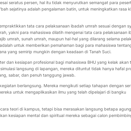
sai seratus persen, hal itu tidak menyurutkan semangat para peser
ah sejatinya adalah pengalaman batin, untuk meningkatkan rasa 
mpraktikkan tata cara pelaksanaan ibadah umrah sesuai dengan sy
ah, yakni para mahasiswa dilatih mengenai tata cara pelaksanaan 
ajib umrah, sunah umrah, maupun hal-hal yang dilarang selama pel
ni adalah untuk memberikan pemahaman bagi para mahasiswa tentan
ana yang semirip mungkin dengan keadaan di Tanah Suci.
ter dan kesiapan profesional bagi mahasiswa BHU yang kelak akan t
imulasi langsung di lapangan, mereka dituntut tidak hanya hafal pr
ng, sabar, dan penuh tanggung jawab.
 kegiatan berlangsung. Mereka mengikuti setiap tahapan dengan ser
reka untuk mengaplikasikan ilmu yang telah dipelajari di bangku
secara teori di kampus, tetapi bisa merasakan langsung betapa agun
kan kesiapan mental dan spiritual mereka sebagai calon pembimbin