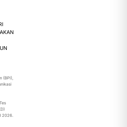
RI
NAKAN
HUN
 (BPI),
nikasi
 Tes
KD)
l 2026.