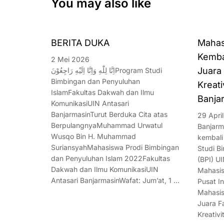
You may also like
BERITA DUKA
Mahas
Kembal
2 Mei 2026
Juara 
اِنَّا لِلّٰهِ وَاِنَّا اِلَيْهِ رَاجِعُوْنَProgram Studi
Bimbingan dan Penyuluhan
Kreat
IslamFakultas Dakwah dan Ilmu
Banja
KomunikasiUIN Antasari
BanjarmasinTurut Berduka Cita atas
29 Apri
BerpulangnyaMuhammad Urwatul
Banjarm
Wusqo Bin H. Muhammad
kembali
SuriansyahMahasiswa Prodi Bimbingan
Studi B
dan Penyuluhan Islam 2022Fakultas
(BPI) UI
Dakwah dan Ilmu KomunikasiUIN
Mahasis
Antasari BanjarmasinWafat: Jum’at, 1 …
Pusat I
Mahasis
Juara F
Kreativ