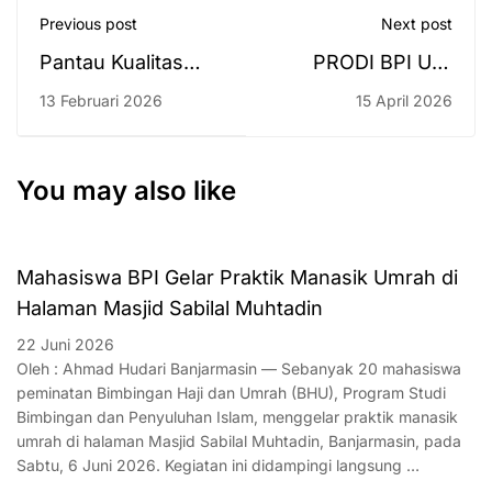
Previous post
Next post
Pantau Kualitas
PRODI BPI UIN
Praktik Lapangan,
ANTASARI
13 Februari 2026
15 April 2026
Prodi BPI Gelar
BANJARMASIN
Supervisi
LAKSANAKAN TES
Mahasiswa di
MASUK PROGRAM
You may also like
Instansi
KHUSUS DA’I (PKD)
Pemerintah
TAHUN 2026
Mahasiswa BPI Gelar Praktik Manasik Umrah di
Banjarmasin
Halaman Masjid Sabilal Muhtadin
22 Juni 2026
Oleh : Ahmad Hudari Banjarmasin — Sebanyak 20 mahasiswa
peminatan Bimbingan Haji dan Umrah (BHU), Program Studi
Bimbingan dan Penyuluhan Islam, menggelar praktik manasik
umrah di halaman Masjid Sabilal Muhtadin, Banjarmasin, pada
Sabtu, 6 Juni 2026. Kegiatan ini didampingi langsung …