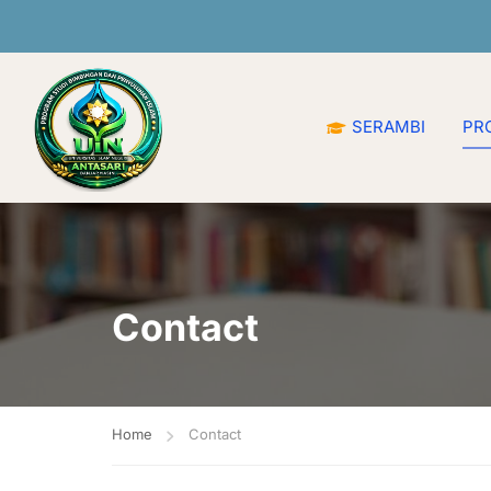
t Datang di Prodi Bimbingan dan Penyuluhan Islam UIN An
SERAMBI
PRO
Contact
Home
Contact