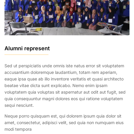
Alumni represent
Sed ut perspiciatis unde omnis iste natus error sit voluptatem
accusantium doloremque laudantium, totam rem aperiam,
eaque ipsa quae ab illo inventore veritatis et quasi architecto
beatae vitae dicta sunt explicabo. Nemo enim ipsam
voluptatem quia voluptas sit aspernatur aut odit aut fugit, sed
quia consequuntur magni dolores eos qui ratione voluptatem
sequi nesciunt.
Neque porro quisquam est, qui dolorem ipsum quia dolor sit
amet, consectetur, adipisci velit, sed quia non numquam eius
modi tempora