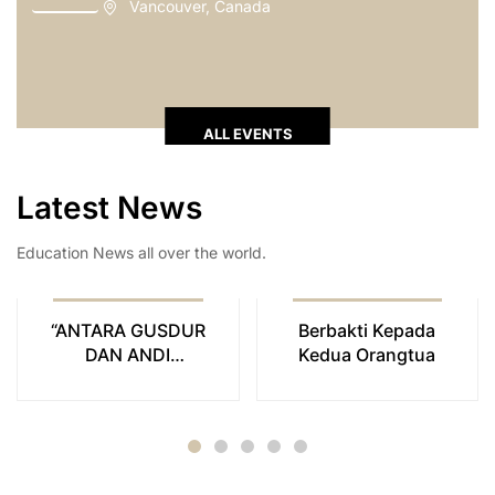
Vancouver, Canada
ALL EVENTS
Latest News
Education News all over the world.
BPI
29 Juni 2024
BPI
23 Juni 2025
“ANTARA GUSDUR
Berbakti Kepada
DAN ANDI
Kedua Orangtua
PANGERANG
HASANUDIN ”