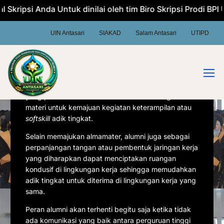
k dinilai oleh tim Biro Skripsi Prodi BPI UIN Antasari Banj
UIN Antasari
SIAKAD
Salam Antasari
UTIPD
Alumni adalah
salah satu komponen penting atau
stackholder
dalam peningkatan mutu perguruan
tinggi. Peningkatan yang dimaksud adalah
kemajuan almamater yang didapatkan dari sumbang
saran alumni terhadap beberapa aspek di kampus
yang perlu dibenahi. Selain itu ada sumbangan
materi untuk kemajuan kegiatan keterampilan atau
softskill
adik tingkat.
Selain memajukan almamater, alumni juga sebagai
perpanjangan tangan atau pembentuk jaringan kerja
yang diharapkan dapat menciptakan ruangan
kondusif di lingkungan kerja sehingga memudahkan
adik tingkat untuk diterima di lingkungan kerja yang
sama.
Peran alumni akan terhenti begitu saja ketika tidak
ada komunikasi yang baik antara perguruan tinggi