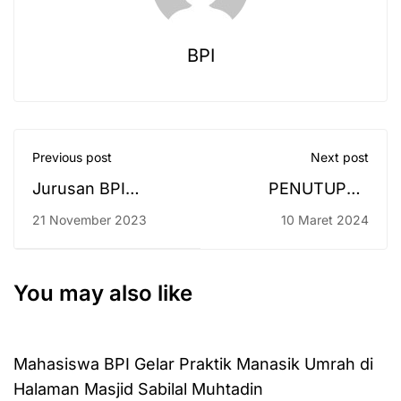
BPI
Previous post
Next post
Jurusan BPI
PENUTUPAN
melakukan MoU
LINARSA BPI dan
21 November 2023
10 Maret 2024
PEMILIHAN
PUTERA PUTERI
BPI 2024
You may also like
Mahasiswa BPI Gelar Praktik Manasik Umrah di
Halaman Masjid Sabilal Muhtadin