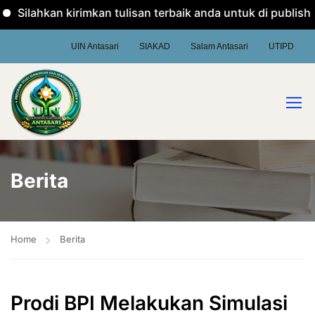
Silahkan kirimkan tulisan terbaik anda untuk di publish 
UIN Antasari
SIAKAD
Salam Antasari
UTIPD
Berita
Home
Berita
Prodi BPI Melakukan Simulasi