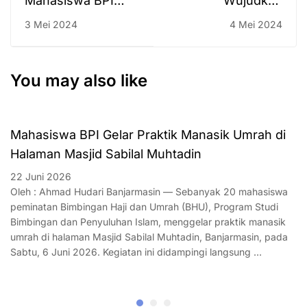
Mahasiswa BPI
Wujudkan
Juara Nasional
Kurikulum Merdeka
3 Mei 2024
4 Mei 2024
Belajar Kampus
Merdeka, Dosen
dan Mahasiswa BPI
You may also like
UIN Antasari Kuliah
Lapangan
Mahasiswa BPI Gelar Praktik Manasik Umrah di
Halaman Masjid Sabilal Muhtadin
22 Juni 2026
Oleh : Ahmad Hudari Banjarmasin — Sebanyak 20 mahasiswa
peminatan Bimbingan Haji dan Umrah (BHU), Program Studi
Bimbingan dan Penyuluhan Islam, menggelar praktik manasik
umrah di halaman Masjid Sabilal Muhtadin, Banjarmasin, pada
Sabtu, 6 Juni 2026. Kegiatan ini didampingi langsung …