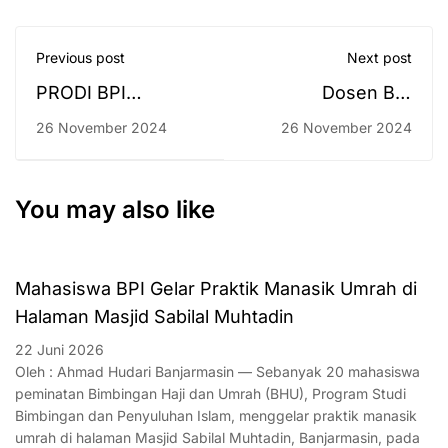
Previous post
Next post
PRODI BPI
Dosen BPI
MEMILIKI
mengikuti PKDP
26 November 2024
26 November 2024
PROFESOR
PEREMPUAN
PERTAMA
You may also like
Mahasiswa BPI Gelar Praktik Manasik Umrah di
Halaman Masjid Sabilal Muhtadin
22 Juni 2026
Oleh : Ahmad Hudari Banjarmasin — Sebanyak 20 mahasiswa
peminatan Bimbingan Haji dan Umrah (BHU), Program Studi
Bimbingan dan Penyuluhan Islam, menggelar praktik manasik
umrah di halaman Masjid Sabilal Muhtadin, Banjarmasin, pada