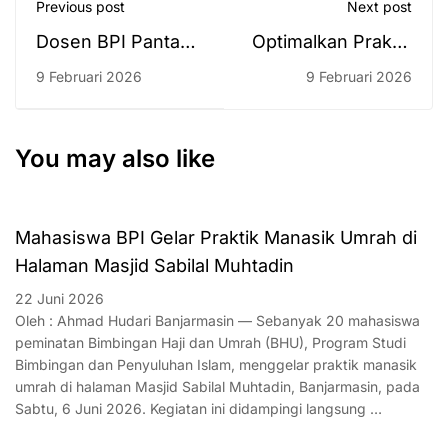
Previous post
Next post
Dosen BPI Pantau
Optimalkan Praktik
Kesiapan
Lapangan, DPL BPI
9 Februari 2026
9 Februari 2026
Mahasiswa,
UIN Antasari
Lakukan Supervisi
Lakukan Supervisi
PPL di UPKK UIN
Mahasiswa di
You may also like
Antasari
DPRD Provinsi
Kalsel
Mahasiswa BPI Gelar Praktik Manasik Umrah di
Halaman Masjid Sabilal Muhtadin
22 Juni 2026
Oleh : Ahmad Hudari Banjarmasin — Sebanyak 20 mahasiswa
peminatan Bimbingan Haji dan Umrah (BHU), Program Studi
Bimbingan dan Penyuluhan Islam, menggelar praktik manasik
umrah di halaman Masjid Sabilal Muhtadin, Banjarmasin, pada
Sabtu, 6 Juni 2026. Kegiatan ini didampingi langsung …