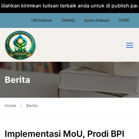
hkan kirimkan tulisan terbaik anda untuk di publish pada w
UIN Antasari
SIAKAD
Salam Antasari
UTIPD
Berita
Home
Berita
Implementasi MoU, Prodi BPI