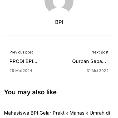
BPI
Previous post
Next post
PRODI BPI
Qurban Sebagai
MENYELENGGARAKAN
Bentuk Ibadah
28 Mei 2024
31 Mei 2024
TES MASUK
PROGRAM
KHUSUS DAI (PKD)
You may also like
ANGKATAN 2024
Mahasiswa BPI Gelar Praktik Manasik Umrah di