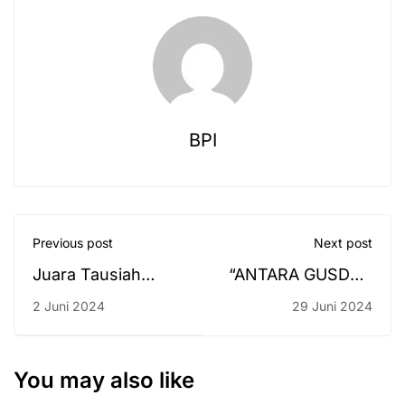
BPI
Previous post
Next post
Juara Tausiah
“ANTARA GUSDUR
Puteri Tingkat
DAN ANDI
2 Juni 2024
29 Juni 2024
Provinsi
PANGERANG
HASANUDIN ”
You may also like