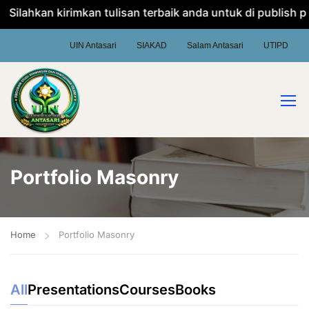
n kirimkan tulisan terbaik anda untuk di publish pada webs
UIN Antasari
SIAKAD
Salam Antasari
UTIPD
Portfolio Masonry
Home
Portfolio Masonry
All
Presentations
Courses
Books