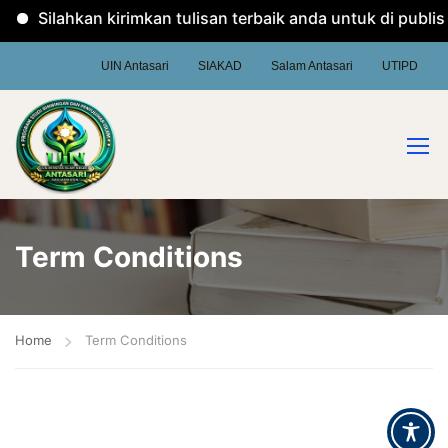
Silahkan kirimkan tulisan terbaik anda untuk di publi
UIN Antasari
SIAKAD
Salam Antasari
UTIPD
Term Conditions
Home
Term Conditions