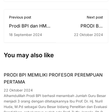
Previous post
Next post
Prodi BPI dan HMJ
PRODI BPI
BPI UIN Antasari
MEMILIKI
18 September 2024
22 Oktober 2024
Gelar Acara “BPI
PROFESOR
Bersholawat”
PEREMPUAN
memperingati
PERTAMA
You may also like
Maulid Nabi
Muhammad S.A.W
PRODI BPI MEMILIKI PROFESOR PEREMPUAN
1445 H
PERTAMA
22 Oktober 2024
Alhamdulillah Prodi BPI berhasil menambah Jumlah Guru Besar
menjadi 3 orang dengan ditetapkannya Ibu Prof. Dr. Hj. Nuril
Huda, M.Pd sebagai Guru Besar bidang Penelitian dan Evaluasi