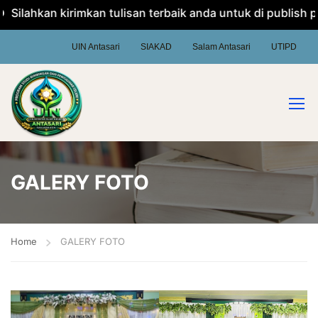
ilahkan kirimkan tulisan terbaik anda untuk di publish pad
UIN Antasari
SIAKAD
Salam Antasari
UTIPD
GALERY FOTO
Home
GALERY FOTO