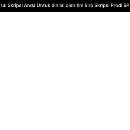
 Skripsi Anda Untuk dinilai oleh tim Biro Skripsi Prodi BPI
About Us
Home
About Us