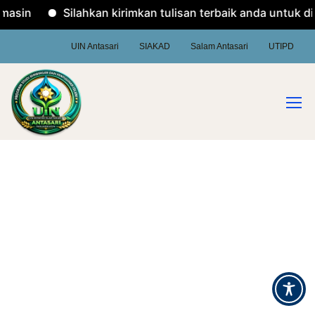
rmasin
Silahkan kirimkan tulisan terbaik anda untuk d
UIN Antasari
SIAKAD
Salam Antasari
UTIPD