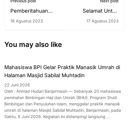
Previous post
Next post
Pemberitahuan
Selamat Untuk
Pengisian Evaluasi
Bapak Willy
16 Agustus 2023
17 Agustus 2023
Dosen oleh
Ramadan, M.SI
Mahasiswa
You may also like
Mahasiswa BPI Gelar Praktik Manasik Umrah di
Halaman Masjid Sabilal Muhtadin
22 Juni 2026
Oleh : Ahmad Hudari Banjarmasin — Sebanyak 20 mahasiswa
peminatan Bimbingan Haji dan Umrah (BHU), Program Studi
Bimbingan dan Penyuluhan Islam, menggelar praktik manasik
umrah di halaman Masjid Sabilal Muhtadin, Banjarmasin, pada
Sabtu, 6 Juni 2026. Kegiatan ini didampingi langsung …