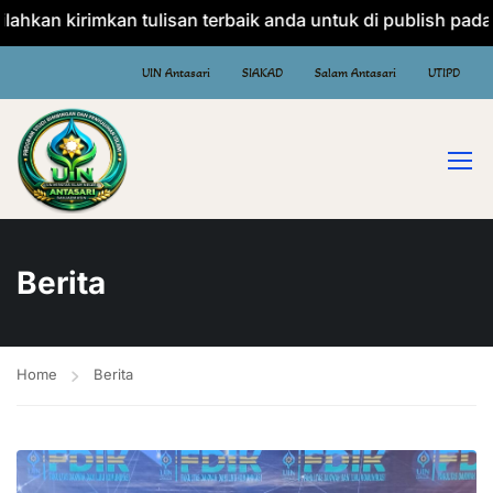
hkan kirimkan tulisan terbaik anda untuk di publish pada w
UIN Antasari
SIAKAD
Salam Antasari
UTIPD
Berita
Home
Berita