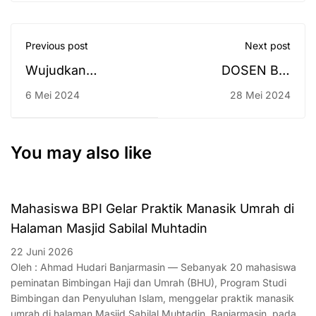
Previous post
Next post
Wujudkan
DOSEN BPI
Kurikulum Merdeka
MENGHADIRI
6 Mei 2024
28 Mei 2024
Belajar Kampus
INTERNATIONAL
Merdeka, Dosen
CONFERENCE
dan Mahasiswa BPI
You may also like
UIN Antasari Kuliah
Lapangan
Mahasiswa BPI Gelar Praktik Manasik Umrah di
Halaman Masjid Sabilal Muhtadin
22 Juni 2026
Oleh : Ahmad Hudari Banjarmasin — Sebanyak 20 mahasiswa
peminatan Bimbingan Haji dan Umrah (BHU), Program Studi
Bimbingan dan Penyuluhan Islam, menggelar praktik manasik
umrah di halaman Masjid Sabilal Muhtadin, Banjarmasin, pada