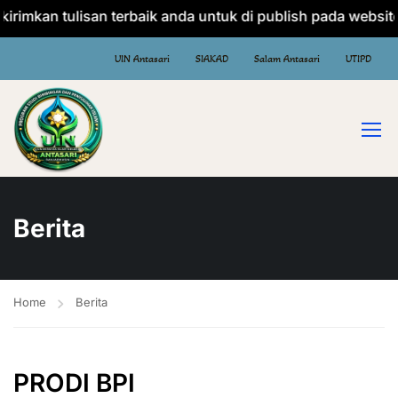
imkan tulisan terbaik anda untuk di publish pada website B
UIN Antasari
SIAKAD
Salam Antasari
UTIPD
Berita
Home
Berita
PRODI BPI