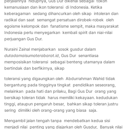
perjalannya hidupnya, Gus Dur dikenal sebagai tokoh
kemanusiaan dan ikon toleransi di Indonesia. Ketika
keberagaman sedang dihancurkan oleh sikap intoleran dan
radikal dan saat semangat persatuan dirobek-robek oleh
egoisme kelompok dan fanatisme sempit, maka masyarakat
Indonesia perlu menyegarkan kembali spirit dan niai-nilai
perjuangan Gus Dur.
Nuraini Zainal menjabarkan sosok gusdur dalam
dutadamaisumaterabarat.id
, Gus Dur senantiasa
memposisikan toleransi sebagai benteng utamanya dalam
bertindak dan berfikirnya, sikap
toleransi yang digaungkan oleh Abdurrahman Wahid tidak
bergantung pada tingginya tingkat pendidikan seseorang,
melainkan pada hati dan prilaku, Bagi Gus Dur orang yang
bersikap toleran tidak harus memiliki kekayaan. kedudukan
tinggi, ataupun pengaruh besar, bahkan sikap toleran justru
sering dimiliki oleh orang-orang yang biasa saja.
Mengambil jalan tengah tanpa mendebatkan kedua sisi
menjadi nilai penting yang diajarkan oleh Gusdur, Banyak nilai