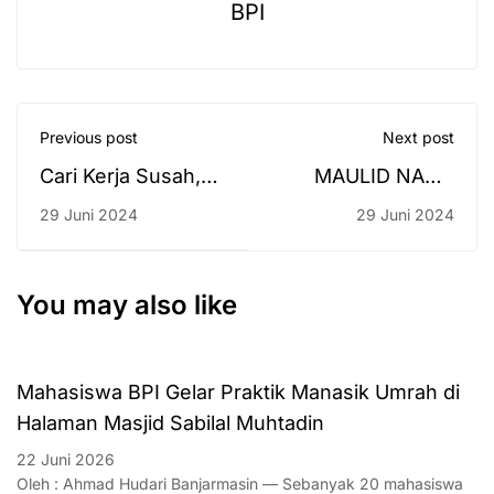
BPI
Previous post
Next post
Cari Kerja Susah,
MAULID NABI :
Cari Jodoh Susah,
Mentaati Ajaran
29 Juni 2024
29 Juni 2024
Studi Lanjut
Nabi SAW dan
Sebagai Pelarian
Keutamaan
Shalawat
You may also like
Mahasiswa BPI Gelar Praktik Manasik Umrah di
Halaman Masjid Sabilal Muhtadin
22 Juni 2026
Oleh : Ahmad Hudari Banjarmasin — Sebanyak 20 mahasiswa