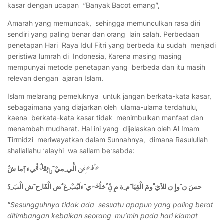
kasar dengan ucapan “Banyak Bacot emang”,
Amarah yang memuncak, sehingga memunculkan rasa diri
sendiri yang paling benar dan orang lain salah. Perbedaan
penetapan Hari Raya Idul Fitri yang berbeda itu sudah menjadi
peristiwa lumrah di Indonesia, Karena masing masing
mempunyai metode penetapan yang berbeda dan itu masih
relevan dengan ajaran Islam.
Islam melarang pemeluknya untuk jangan berkata-kata kasar,
sebagaimana yang diajarkan oleh ulama-ulama terdahulu,
kaena berkata-kata kasar tidak menimbulkan manfaat dan
menambah mudharat. Hal ini yang dijelaskan oleh Al Imam
Tirmidzi meriwayatkan dalam Sunnahnya, dimana Rasulullah
shallallahu ‘alayhi wa sallam bersabda:
م ْؤ ِم
ن
لُ فِ
ن ال
ي ِميْ َ
قَ
يء
َما شَ
أ
زاث
ِ
ق
َحسَ ن َوإِ ن للاَيَ ْومَ الْقِيَا َم ِة مِ نِْ ُخلُ
ي َءلَيُبْ ِغ ُض الْفَا ِح َش الْبَ ِذ
“
Sesungguhnya tidak ada sesuatu apapun yang paling berat
ditimbangan kebaikan seorang mu’min pada hari kiamat