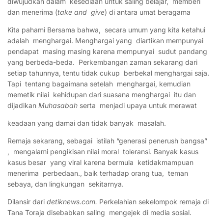
diwujudkan dalam kesediaan untuk saling belajar, memberi
dan menerima (
take and give
) di antara umat beragama
Kita pahami Bersama bahwa, secara umum yang kita ketahui
adalah menghargai. Menghargai yang diartikan mempunyai
pendapat masing masing karena mempunyai sudut pandang
yang berbeda-beda. Perkembangan zaman sekarang dari
setiap tahunnya, tentu tidak cukup berbekal menghargai saja.
Tapi tentang bagaimana setelah menghargai, kemudian
memetik nilai kehidupan dari suasana menghargai itu dan
dijadikan
Muhasabah
serta menjadi upaya untuk merawat
keadaan yang damai dan tidak banyak masalah.
Remaja sekarang, sebagai istilah “generasi penerush bangsa”
, mengalami pengikisan nilai moral toleransi. Banyak kasus
kasus besar yang viral karena bermula ketidakmampuan
menerima perbedaan., baik terhadap orang tua, teman
sebaya, dan lingkungan sekitarnya.
Dilansir dari
detiknews.com.
Perkelahian sekelompok remaja di
Tana Toraja disebabkan saling mengejek di media sosial.