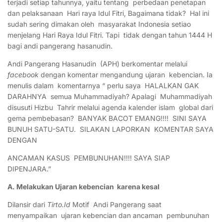
terjadi setiap tahunnya, yaitu tentang perbedaan penetapan
dan pelaksanaan Hari raya Idul Fitri, Bagaimana tidak? Hal ini
sudah sering dimakan oleh masyarakat Indonesia setiao
menjelang Hari Raya Idul Fitri. Tapi tidak dengan tahun 1444 H
bagi andi pangerang hasanudin.
Andi Pangerang Hasanudin (APH) berkomentar melalui
facebook
dengan komentar mengandung ujaran kebencian. Ia
menulis dalam komentarnya “ perlu saya HALALKAN GAK
DARAHNYA semua Muhammadiyah? Apalagi Muhammadiyah
disusuti Hizbu Tahrir melalui agenda kalender islam global dari
gema pembebasan? BANYAK BACOT EMANG!!!! SINI SAYA
BUNUH SATU-SATU. SILAKAN LAPORKAN KOMENTAR SAYA
DENGAN
ANCAMAN KASUS PEMBUNUHAN!!!! SAYA SIAP
DIPENJARA.”
A. Melakukan Ujaran kebencian karena kesal
Dilansir dari
Tirto.Id
Motif Andi Pangerang saat
menyampaikan ujaran kebencian dan ancaman pembunuhan