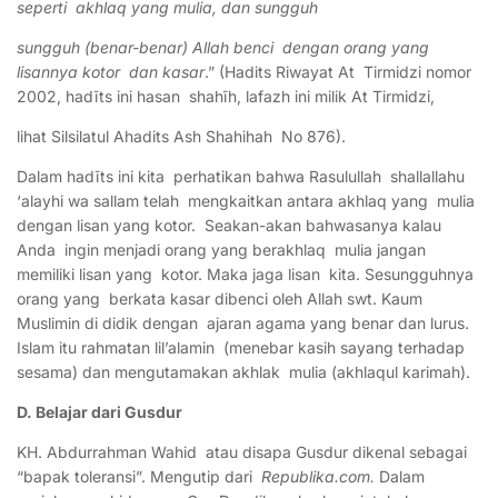
seperti akhlaq yang mulia, dan sungguh
sungguh (benar-benar) Allah benci dengan orang yang
lisannya kotor dan kasar
.” (Hadits Riwayat At Tirmidzi nomor
2002, hadīts ini hasan shahīh, lafazh ini milik At Tirmidzi,
lihat Silsilatul Ahadits Ash Shahihah No 876).
Dalam hadīts ini kita perhatikan bahwa Rasulullah shallallahu
‘alayhi wa sallam telah mengkaitkan antara akhlaq yang mulia
dengan lisan yang kotor. Seakan-akan bahwasanya kalau
Anda ingin menjadi orang yang berakhlaq mulia jangan
memiliki lisan yang kotor. Maka jaga lisan kita. Sesungguhnya
orang yang berkata kasar dibenci oleh Allah swt. Kaum
Muslimin di didik dengan ajaran agama yang benar dan lurus.
Islam itu rahmatan lil’alamin (menebar kasih sayang terhadap
sesama) dan mengutamakan akhlak mulia (akhlaqul karimah).
D. Belajar dari Gusdur
KH. Abdurrahman Wahid atau disapa Gusdur dikenal sebagai
“bapak toleransi”. Mengutip dari
Republika.com.
Dalam