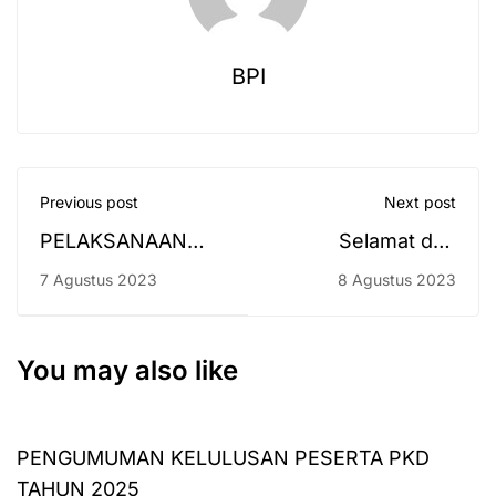
BPI
Previous post
Next post
PELAKSANAAN
Selamat dan
TES NARKOBA
Sukses
7 Agustus 2023
8 Agustus 2023
BAGI MAHASISWA
BARU 2023
You may also like
PENGUMUMAN KELULUSAN PESERTA PKD
TAHUN 2025